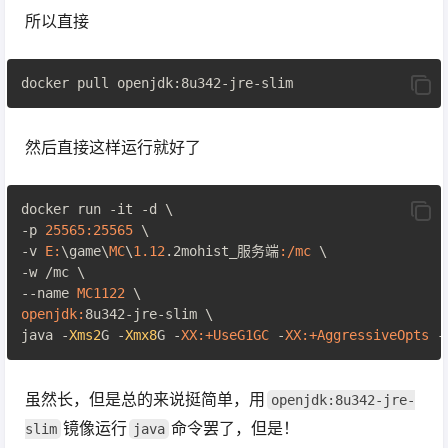
所以直接
然后直接这样运行就好了
docker run -it -d \

-p 
25565
:
25565
 \

-v 
E:
\game\
MC
\
1.12
.2mohist_服务端
:/mc
 \

-w /mc \

--name 
MC1122
openjdk:
8u342-jre-slim \

java -
Xms2
G -
Xmx8
G -
XX
:+UseG1GC
 -
XX
:+AggressiveOpts
 -
虽然长，但是总的来说挺简单，用
openjdk:8u342-jre-
镜像运行
命令罢了，但是！
slim
java