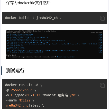
保存为dockerfile文件然后
测试运行
docker run -it -d \

-p 
25565
:
25565
 \

-v 
E:
\game\
MC
\
1.12
.2mohist_服务端
:/mc
 \

--name 
MC1122
jre8u342_ch:
latest \
