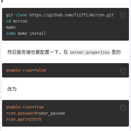
git 
clone
cd
 mcrcon

sudo
然后服务端也要配置一下，在
里的
server.properties
enable-rcon
=
false
改为
enable-rcon
=
true
rcon.password
rcon.port
=
25575