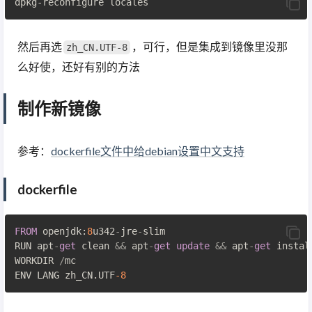
然后再选
，可行，但是集成到镜像里没那
zh_CN.UTF-8
么好使，还好有别的方法
制作新镜像
参考：
dockerfile文件中给debian设置中文支持
dockerfile
FROM
 openjdk:
8
u342
-
jre
-
slim

RUN apt
-
get
 clean 
&&
 apt
-
get
update
&&
 apt
-
get
 instal
WORKDIR 
/
mc

ENV LANG zh_CN.UTF
-8