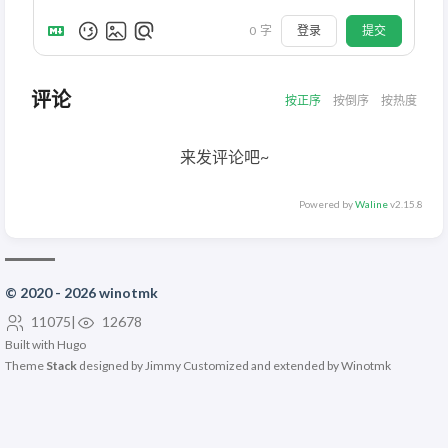
登录
提交
0
字
评论
按正序
按倒序
按热度
来发评论吧~
Powered by
Waline
v2.15.8
© 2020 - 2026 winotmk
11075
|
12678
Built with
Hugo
Theme
Stack
designed by
Jimmy
Customized and extended by
Winotmk