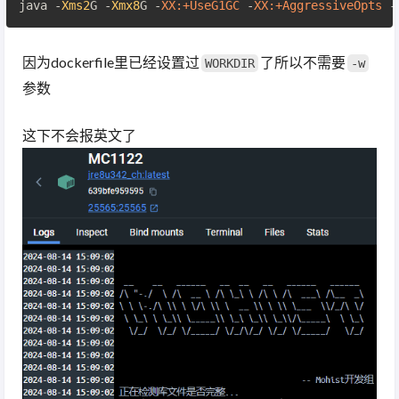
java -
Xms2
G -
Xmx8
G -
XX
:+UseG1GC
 -
XX
:+AggressiveOpts
 -
因为dockerfile里已经设置过
了所以不需要
WORKDIR
-w
参数
这下不会报英文了